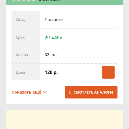
Поставка
Склад
0-1 День
Срок
62 шт.
Кол-во
120 р.
Цена
Поставка
Склад
Показать ещё
СМОТРЕТЬ АНАЛОГИ
1 День
Срок
500 шт.
Кол-во