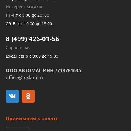
Рукавов гидроусилителей
Интерент магазин
Рукавов компрессоров и турбин
Пн-Пт с 9:00 до 20 :00
Трубок кондиционеров
Сб, Вск с 10:00 до 18:00
Шлангов трубок КПП АКПП
8 (499) 426-01-56
Развертка пайка медных стальных
Справочная
алюминиевых трубок и штуцеров
Ежедневно с 9:00 до 19:00
ООО АВТОМАГ ИНН 7718781635
office@texkom.ru
Принимаем к оплате