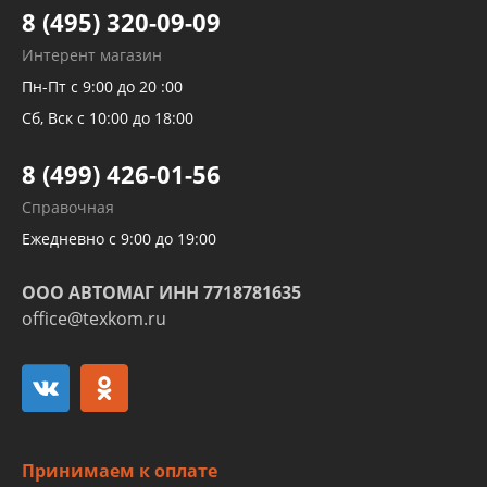
Тормозных трубок
8 (495) 320-09-09
Рукавов гидроусилителей
Интерент магазин
Рукавов компрессоров и турбин
Пн-Пт с 9:00 до 20 :00
Трубок кондиционеров
Сб, Вск с 10:00 до 18:00
Шлангов трубок КПП АКПП
8 (499) 426-01-56
Развертка пайка медных стальных
Справочная
алюминиевых трубок и штуцеров
Ежедневно с 9:00 до 19:00
ООО АВТОМАГ ИНН 7718781635
office@texkom.ru
Принимаем к оплате