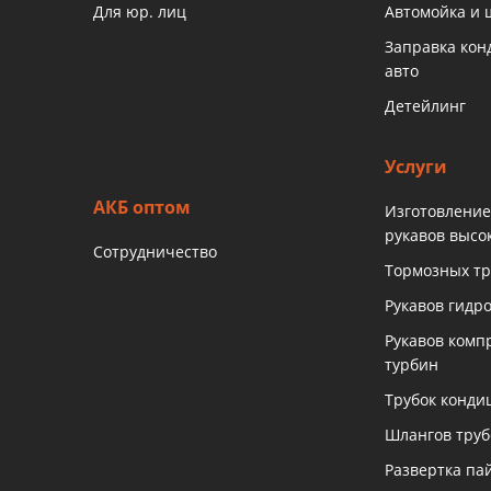
Для юр. лиц
Автомойка и
Заправка ко
авто
Детейлинг
Услуги
АКБ оптом
Изготовление
рукавов высо
Сотрудничество
Тормозных тр
Рукавов гидр
Рукавов комп
турбин
Трубок конди
Шлангов тру
Развертка па