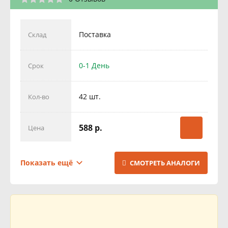
Поставка
Склад
0-1 День
Срок
42 шт.
Кол-во
588 р.
Цена
Поставка
Склад
Показать ещё
СМОТРЕТЬ АНАЛОГИ
1 День
Срок
12 шт.
Кол-во