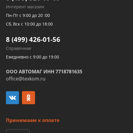
Рукавов гидроусилителей
Интерент магазин
Рукавов компрессоров и турбин
Пн-Пт с 9:00 до 20 :00
Трубок кондиционеров
Сб, Вск с 10:00 до 18:00
Шлангов трубок КПП АКПП
8 (499) 426-01-56
Развертка пайка медных стальных
Справочная
алюминиевых трубок и штуцеров
Ежедневно с 9:00 до 19:00
ООО АВТОМАГ ИНН 7718781635
office@texkom.ru
Принимаем к оплате