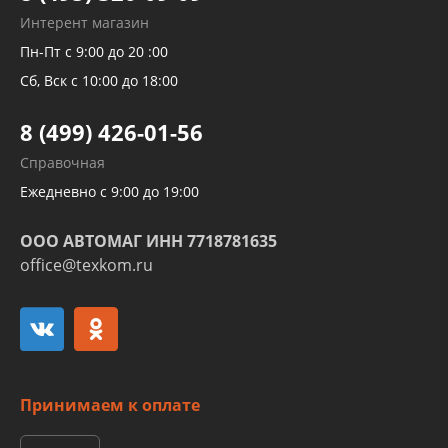
Рукавов гидроусилителей
Интерент магазин
Рукавов компрессоров и турбин
Пн-Пт с 9:00 до 20 :00
Трубок кондиционеров
Сб, Вск с 10:00 до 18:00
Шлангов трубок КПП АКПП
8 (499) 426-01-56
Развертка пайка медных стальных
Справочная
алюминиевых трубок и штуцеров
Ежедневно с 9:00 до 19:00
ООО АВТОМАГ ИНН 7718781635
office@texkom.ru
Принимаем к оплате