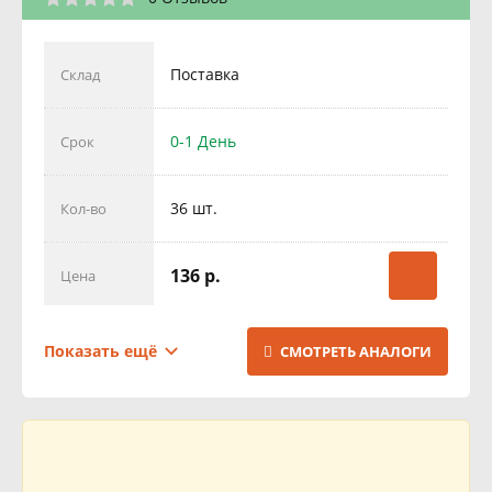
Поставка
Склад
0-1 День
Срок
36 шт.
Кол-во
136 р.
Цена
Поставка
Склад
Показать ещё
СМОТРЕТЬ АНАЛОГИ
1 День
Срок
16 шт.
Кол-во