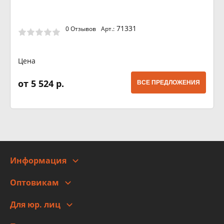
71331
0 Отзывов
Арт.:
Цена
от 5 524 р.
ВСЕ ПРЕДЛОЖЕНИЯ
Информация
О компании
Оптовикам
Адреса
Сотрудничество
Новости
Для юр. лиц
Для юр. лиц
Автоблог