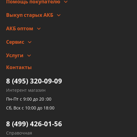
Помощь покупателю
Правовая информация
Что с моим заказом
Выкуп старых АКБ
Оплата
Стоимость
Гарантии и возврат
АКБ оптом
Сотрудничество
Скидки
Сервис
Автомойка и шиномонтаж
Услуги
Заправка кондиционера авто
Изготовление и ремонт рукавов
Контакты
Детейлинг
высокого давления
Тормозных трубок
8 (495) 320-09-09
Рукавов гидроусилителей
Интерент магазин
Рукавов компрессоров и турбин
Пн-Пт с 9:00 до 20 :00
Трубок кондиционеров
Сб, Вск с 10:00 до 18:00
Шлангов трубок КПП АКПП
8 (499) 426-01-56
Развертка пайка медных стальных
Справочная
алюминиевых трубок и штуцеров