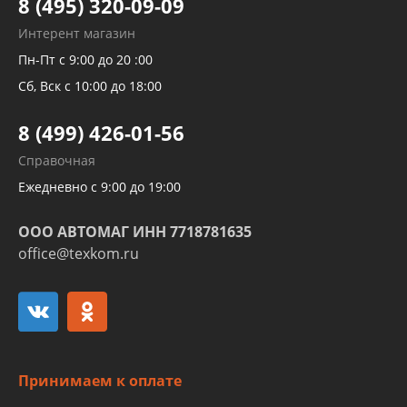
8 (495) 320-09-09
Рукавов гидроусилителей
Интерент магазин
Рукавов компрессоров и турбин
Пн-Пт с 9:00 до 20 :00
Трубок кондиционеров
Сб, Вск с 10:00 до 18:00
Шлангов трубок КПП АКПП
8 (499) 426-01-56
Развертка пайка медных стальных
Справочная
алюминиевых трубок и штуцеров
Ежедневно с 9:00 до 19:00
ООО АВТОМАГ ИНН 7718781635
office@texkom.ru
Принимаем к оплате