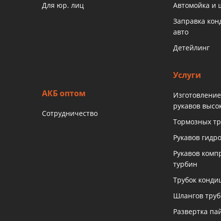
Для юр. лиц
Автомойка и
Заправка ко
авто
Детейлинг
Услуги
АКБ оптом
Изготовление
рукавов высо
Сотрудничество
Тормозных тр
Рукавов гидр
Рукавов комп
турбин
Трубок конди
Шлангов тру
Развертка па