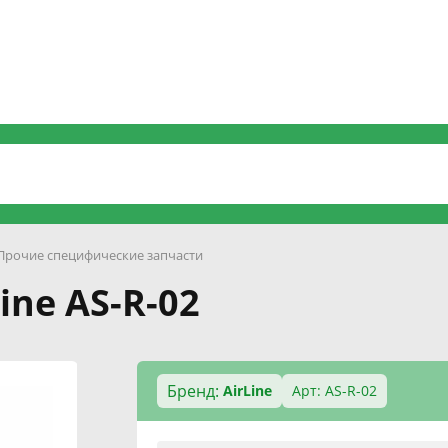
Прочие специфические запчасти
ine AS-R-02
Бренд:
AirLine
Арт: AS-R-02