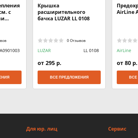
епления
Крышка
Предохр
см. с
расширительного
AirLine 
ми
бачка LUZAR LL 0108
 ARNEZI
ывов
0 Отзывов
A0901003
LUZAR
LL 0108
AirLine
от 295 р.
от 80 р.
ЕНИЯ
ВСЕ ПРЕДЛОЖЕНИЯ
ВСЕ
Для юр. лиц
Сервис