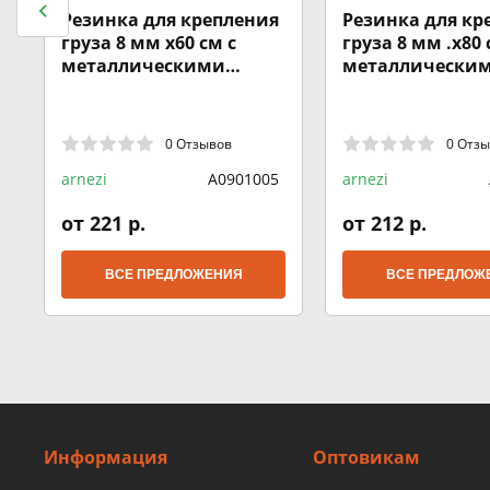
Резинка для крепления
Резинка для кр
груза 8 мм x60 см с
груза 8 мм .x80 
металлическими
металлически
крючками 2шт ARNEZI
крючками 2 шт.
A0901005
A0901003
0 Отзывов
0 Отз
arnezi
A0901005
arnezi
от 221 р.
от 212 р.
ВСЕ ПРЕДЛОЖЕНИЯ
ВСЕ ПРЕДЛОЖ
Информация
Оптовикам