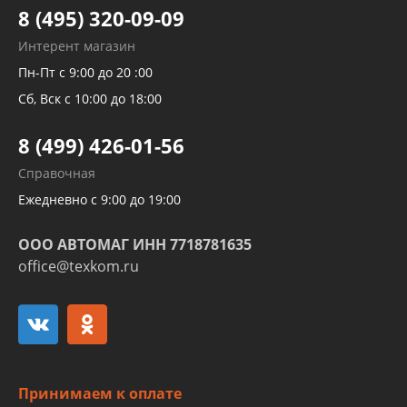
Тормозных трубок
8 (495) 320-09-09
Рукавов гидроусилителей
Интерент магазин
Рукавов компрессоров и турбин
Пн-Пт с 9:00 до 20 :00
Трубок кондиционеров
Сб, Вск с 10:00 до 18:00
Шлангов трубок КПП АКПП
8 (499) 426-01-56
Развертка пайка медных стальных
Справочная
алюминиевых трубок и штуцеров
Ежедневно с 9:00 до 19:00
ООО АВТОМАГ ИНН 7718781635
office@texkom.ru
Принимаем к оплате