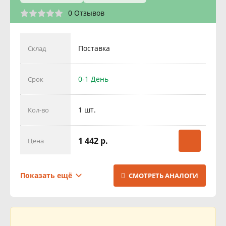
0 Отзывов
Поставка
Склад
0-1 День
Срок
1 шт.
Кол-во
1 442 р.
Цена
Поставка
Склад
Показать ещё
СМОТРЕТЬ АНАЛОГИ
1 День
Срок