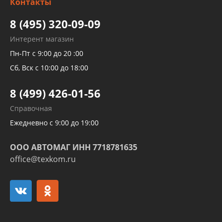
Контакты
Детейлинг
высокого давления
Тормозных трубок
8 (495) 320-09-09
Рукавов гидроусилителей
Интерент магазин
Рукавов компрессоров и турбин
Пн-Пт с 9:00 до 20 :00
Трубок кондиционеров
Сб, Вск с 10:00 до 18:00
Шлангов трубок КПП АКПП
8 (499) 426-01-56
Развертка пайка медных стальных
Справочная
алюминиевых трубок и штуцеров
Ежедневно с 9:00 до 19:00
ООО АВТОМАГ ИНН 7718781635
office@texkom.ru