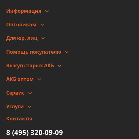
Информация
О компании
Оптовикам
Адреса
Сотрудничество
Новости
Для юр. лиц
Для юр. лиц
Автоблог
Помощь покупателю
Правовая информация
Что с моим заказом
Выкуп старых АКБ
Оплата
Стоимость
Гарантии и возврат
АКБ оптом
Сотрудничество
Скидки
Сервис
Автомойка и шиномонтаж
Услуги
Заправка кондиционера авто
Изготовление и ремонт рукавов
Контакты
Детейлинг
высокого давления
Тормозных трубок
8 (495) 320-09-09