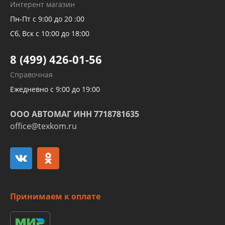
Рукавов гидроусилителей
Интерент магазин
Рукавов компрессоров и турбин
Пн-Пт с 9:00 до 20 :00
Трубок кондиционеров
Сб, Вск с 10:00 до 18:00
Шлангов трубок КПП АКПП
8 (499) 426-01-56
Развертка пайка медных стальных
Справочная
алюминиевых трубок и штуцеров
Ежедневно с 9:00 до 19:00
ООО АВТОМАГ ИНН 7718781635
office@texkom.ru
Принимаем к оплате