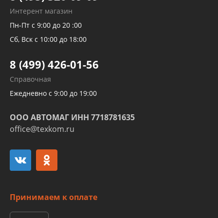
Рукавов гидроусилителей
Интерент магазин
Рукавов компрессоров и турбин
Пн-Пт с 9:00 до 20 :00
Трубок кондиционеров
Сб, Вск с 10:00 до 18:00
Шлангов трубок КПП АКПП
8 (499) 426-01-56
Развертка пайка медных стальных
Справочная
алюминиевых трубок и штуцеров
Ежедневно с 9:00 до 19:00
ООО АВТОМАГ ИНН 7718781635
office@texkom.ru
Принимаем к оплате