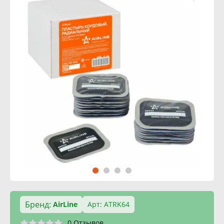
Бренд:
AirLine
Арт: ATRK64
0 Отзывов