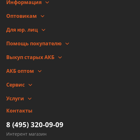
Информация
О компании
Оптовикам
Адреса
Сотрудничество
Новости
Для юр. лиц
Для юр. лиц
Автоблог
Помощь покупателю
Правовая информация
Что с моим заказом
Выкуп старых АКБ
Оплата
Стоимость
Гарантии и возврат
АКБ оптом
Сотрудничество
Скидки
Сервис
Автомойка и шиномонтаж
Услуги
Заправка кондиционера авто
Изготовление и ремонт рукавов
Контакты
Детейлинг
высокого давления
Тормозных трубок
8 (495) 320-09-09
Рукавов гидроусилителей
Интерент магазин