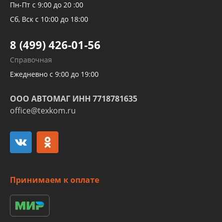
Рукавов компрессоров и турбин
Пн-Пт с 9:00 до 20 :00
Трубок кондиционеров
Сб, Вск с 10:00 до 18:00
Шлангов трубок КПП АКПП
8 (499) 426-01-56
Развертка пайка медных стальных
Справочная
алюминиевых трубок и штуцеров
Ежедневно с 9:00 до 19:00
ООО АВТОМАГ ИНН 7718781635
office@texkom.ru
Принимаем к оплате