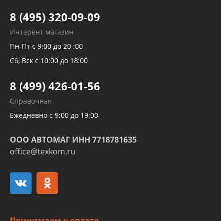
Тормозных трубок
8 (495) 320-09-09
Рукавов гидроусилителей
Интерент магазин
Рукавов компрессоров и турбин
Пн-Пт с 9:00 до 20 :00
Трубок кондиционеров
Сб, Вск с 10:00 до 18:00
Шлангов трубок КПП АКПП
8 (499) 426-01-56
Развертка пайка медных стальных
Справочная
алюминиевых трубок и штуцеров
Ежедневно с 9:00 до 19:00
ООО АВТОМАГ ИНН 7718781635
office@texkom.ru
Принимаем к оплате