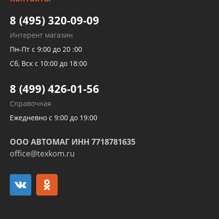
высокого давления
Тормозных трубок
8 (495) 320-09-09
Рукавов гидроусилителей
Интерент магазин
Рукавов компрессоров и турбин
Пн-Пт с 9:00 до 20 :00
Трубок кондиционеров
Сб, Вск с 10:00 до 18:00
Шлангов трубок КПП АКПП
8 (499) 426-01-56
Развертка пайка медных стальных
Справочная
алюминиевых трубок и штуцеров
Ежедневно с 9:00 до 19:00
ООО АВТОМАГ ИНН 7718781635
office@texkom.ru