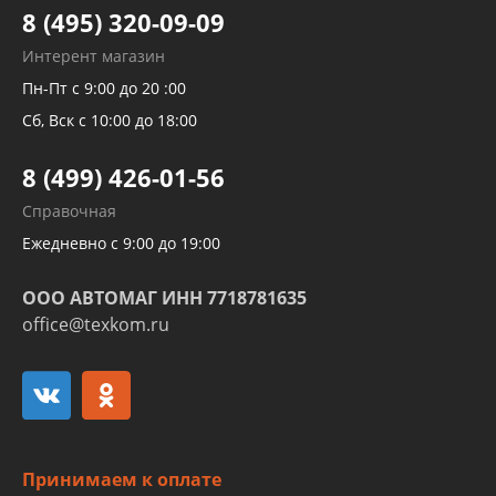
Тормозных трубок
8 (495) 320-09-09
Рукавов гидроусилителей
Интерент магазин
Рукавов компрессоров и турбин
Пн-Пт с 9:00 до 20 :00
Трубок кондиционеров
Сб, Вск с 10:00 до 18:00
Шлангов трубок КПП АКПП
8 (499) 426-01-56
Развертка пайка медных стальных
Справочная
алюминиевых трубок и штуцеров
Ежедневно с 9:00 до 19:00
ООО АВТОМАГ ИНН 7718781635
office@texkom.ru
Принимаем к оплате