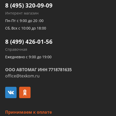
Тормозных трубок
8 (495) 320-09-09
Рукавов гидроусилителей
Интерент магазин
Рукавов компрессоров и турбин
Пн-Пт с 9:00 до 20 :00
Трубок кондиционеров
Сб, Вск с 10:00 до 18:00
Шлангов трубок КПП АКПП
8 (499) 426-01-56
Развертка пайка медных стальных
Справочная
алюминиевых трубок и штуцеров
Ежедневно с 9:00 до 19:00
ООО АВТОМАГ ИНН 7718781635
office@texkom.ru
Принимаем к оплате