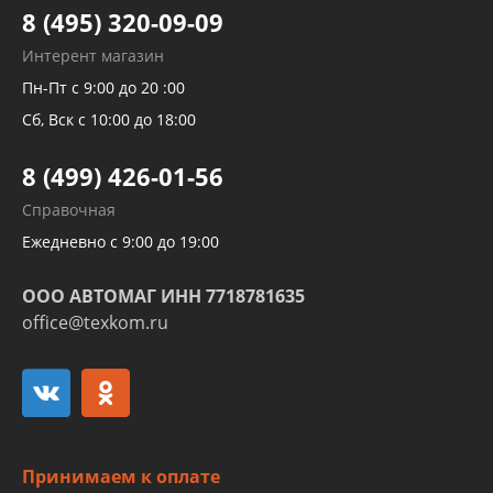
Тормозных трубок
8 (495) 320-09-09
Рукавов гидроусилителей
Интерент магазин
Рукавов компрессоров и турбин
Пн-Пт с 9:00 до 20 :00
Трубок кондиционеров
Сб, Вск с 10:00 до 18:00
Шлангов трубок КПП АКПП
8 (499) 426-01-56
Развертка пайка медных стальных
Справочная
алюминиевых трубок и штуцеров
Ежедневно с 9:00 до 19:00
ООО АВТОМАГ ИНН 7718781635
office@texkom.ru
Принимаем к оплате