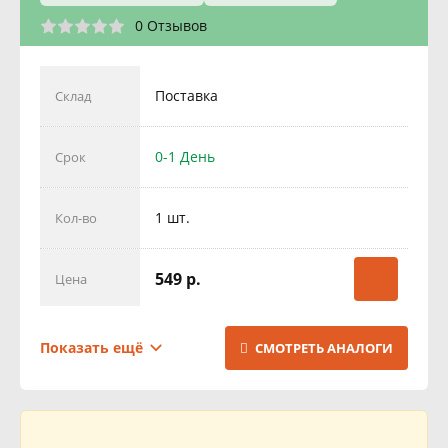
0 Отзывов
Поставка
Склад
0-1 День
Срок
1 шт.
Кол-во
549 р.
Цена
Поставка
Склад
Показать ещё
СМОТРЕТЬ АНАЛОГИ
1 День
Срок