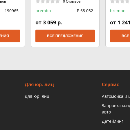
ывов
0 Отзывов
 16V T.S
190965
brembo
P 68 032
brembo
от 3 059 р.
от 1 241
ЕНИЯ
ВСЕ ПРЕДЛОЖЕНИЯ
ВСЕ
Для юр. лиц
Сервис
Для юр. лиц
Автомойка и
Заправка ко
авто
Детейлинг