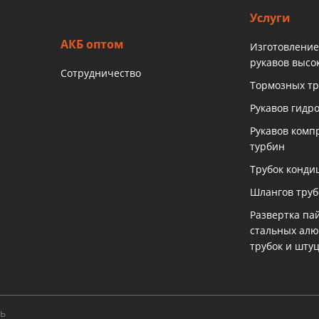
Услуги
АКБ оптом
Изготовление
рукавов высо
Сотрудничество
Тормозных тр
Рукавов гидр
Рукавов комп
турбин
Трубок конди
Шлангов тру
Развертка па
стальных ал
трубок и шту
ть