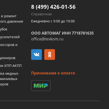
8 (499) 426-01-56
Справочная
 и ремонт
Ежедневно с 9:00 до 19:00
кого давления
убок
ООО АВТОМАГ ИНН 7718781635
оусилителей
office@texkom.ru
рессоров и
ционеров
бок КПП АКПП
Принимаем к оплате
йка медных
юминиевых
церов