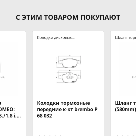
С ЭТИМ ТОВАРОМ ПОКУПАЮТ
Колодки дисковые
Шланг тор
передние
а
Колодки тормозные
Шланг т
ROMEO:
передние к-кт brembo P
(580mm)
S./1.8 i.e.
68 032
.S./1.9
6V
16V T.S.