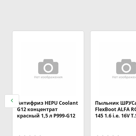
а
Антифриз HEPU Coolant
Пыльник ШРУС
G12 концентрат
FlexBoot ALFA 
красный 1,5 л P999-G12
145 1.6 i.e. 16V T.
16V/1.8 i.e. 16V T
JTD/1.9 TD/2.0 1
Quadrifoglio/2.0 