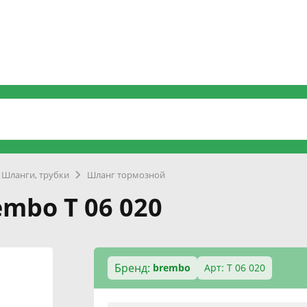
Шланги, трубки
Шланг тормозной
mbo T 06 020
Бренд:
brembo
Арт: T 06 020