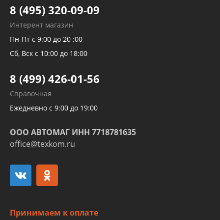
Тормозных трубок
8 (495) 320-09-09
Рукавов гидроусилителей
Интерент магазин
Рукавов компрессоров и турбин
Пн-Пт с 9:00 до 20 :00
Трубок кондиционеров
Сб, Вск с 10:00 до 18:00
Шлангов трубок КПП АКПП
8 (499) 426-01-56
Развертка пайка медных стальных
Справочная
алюминиевых трубок и штуцеров
Ежедневно с 9:00 до 19:00
ООО АВТОМАГ ИНН 7718781635
office@texkom.ru
Принимаем к оплате