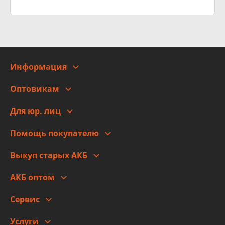
Информация
О компании
Оптовикам
Адреса
Сотрудничество
Новости
Для юр. лиц
Для юр. лиц
Автоблог
Помощь покупателю
Правовая информация
Что с моим заказом
Выкуп старых АКБ
Оплата
Стоимость
Гарантии и возврат
АКБ оптом
Сотрудничество
Скидки
Сервис
Автомойка и шиномонтаж
Услуги