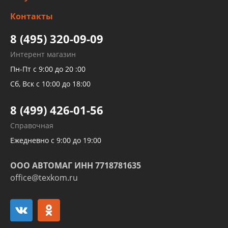
Заправка кондиционера авто
Изготовление и ремонт рукавов
Контакты
Детейлинг
высокого давления
Тормозных трубок
8 (495) 320-09-09
Рукавов гидроусилителей
Интерент магазин
Рукавов компрессоров и турбин
Пн-Пт с 9:00 до 20 :00
Трубок кондиционеров
Сб, Вск с 10:00 до 18:00
Шлангов трубок КПП АКПП
8 (499) 426-01-56
Развертка пайка медных стальных
Справочная
алюминиевых трубок и штуцеров
Ежедневно с 9:00 до 19:00
ООО АВТОМАГ ИНН 7718781635
office@texkom.ru