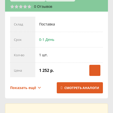
0 Отзывов
Поставка
Склад
0-1 День
Срок
1 шт.
Кол-во
1 252 р.
Цена
Поставка
Склад
Показать ещё
СМОТРЕТЬ АНАЛОГИ
1 день
Срок