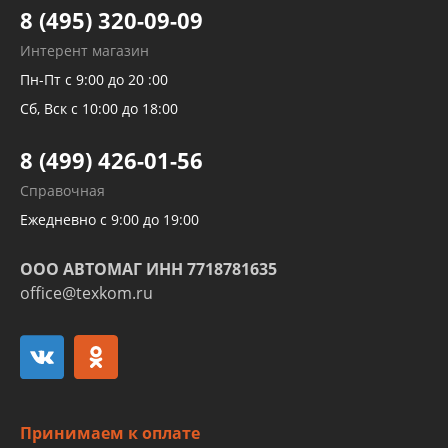
Тормозных трубок
8 (495) 320-09-09
Рукавов гидроусилителей
Интерент магазин
Рукавов компрессоров и турбин
Пн-Пт с 9:00 до 20 :00
Трубок кондиционеров
Сб, Вск с 10:00 до 18:00
Шлангов трубок КПП АКПП
8 (499) 426-01-56
Развертка пайка медных стальных
Справочная
алюминиевых трубок и штуцеров
Ежедневно с 9:00 до 19:00
ООО АВТОМАГ ИНН 7718781635
office@texkom.ru
Принимаем к оплате