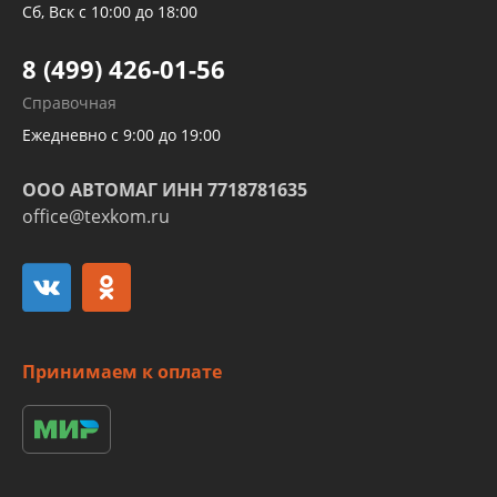
Трубок кондиционеров
Сб, Вск с 10:00 до 18:00
Шлангов трубок КПП АКПП
8 (499) 426-01-56
Развертка пайка медных стальных
Справочная
алюминиевых трубок и штуцеров
Ежедневно с 9:00 до 19:00
ООО АВТОМАГ ИНН 7718781635
office@texkom.ru
Принимаем к оплате