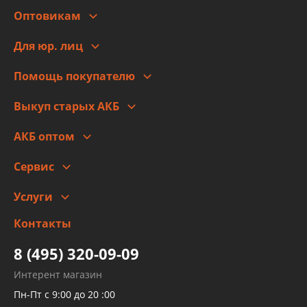
Оптовикам
Адреса
Сотрудничество
Новости
Для юр. лиц
Для юр. лиц
Автоблог
Помощь покупателю
Правовая информация
Что с моим заказом
Выкуп старых АКБ
Оплата
Стоимость
Гарантии и возврат
АКБ оптом
Сотрудничество
Скидки
Сервис
Автомойка и шиномонтаж
Услуги
Заправка кондиционера авто
Изготовление и ремонт рукавов
Контакты
Детейлинг
высокого давления
Тормозных трубок
8 (495) 320-09-09
Рукавов гидроусилителей
Интерент магазин
Рукавов компрессоров и турбин
Пн-Пт с 9:00 до 20 :00