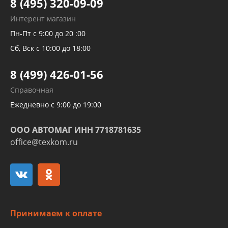
8 (495) 320-09-09
Рукавов гидроусилителей
Интерент магазин
Рукавов компрессоров и турбин
Пн-Пт с 9:00 до 20 :00
Трубок кондиционеров
Сб, Вск с 10:00 до 18:00
Шлангов трубок КПП АКПП
8 (499) 426-01-56
Развертка пайка медных стальных
Справочная
алюминиевых трубок и штуцеров
Ежедневно с 9:00 до 19:00
ООО АВТОМАГ ИНН 7718781635
office@texkom.ru
Принимаем к оплате