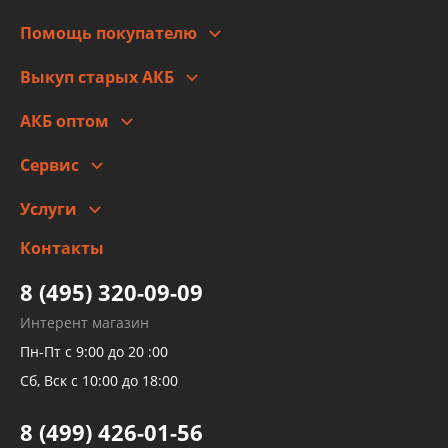
Для юр. лиц
Автоблог
Помощь покупателю
Правовая информация
Что с моим заказом
Выкуп старых АКБ
Оплата
Стоимость
Гарантии и возврат
АКБ оптом
Сотрудничество
Скидки
Сервис
Автомойка и шиномонтаж
Услуги
Заправка кондиционера авто
Изготовление и ремонт рукавов
Контакты
Детейлинг
высокого давления
Тормозных трубок
8 (495) 320-09-09
Рукавов гидроусилителей
Интерент магазин
Рукавов компрессоров и турбин
Пн-Пт с 9:00 до 20 :00
Трубок кондиционеров
Сб, Вск с 10:00 до 18:00
Шлангов трубок КПП АКПП
8 (499) 426-01-56
Развертка пайка медных стальных