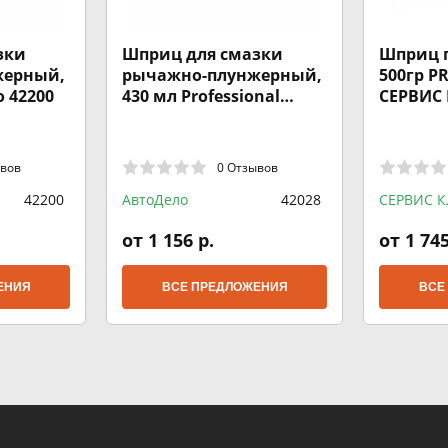
зки
Шприц для смазки
Шприц 
жерный,
рычажно-плунжерный,
500гр P
 42200
430 мл Professional
СЕРВИС
АвтоDело 42028
ывов
0 Отзывов
42200
АвтоДело
42028
СЕРВИС 
от 1 156 р.
от 1 745
ЕНИЯ
ВСЕ ПРЕДЛОЖЕНИЯ
ВСЕ