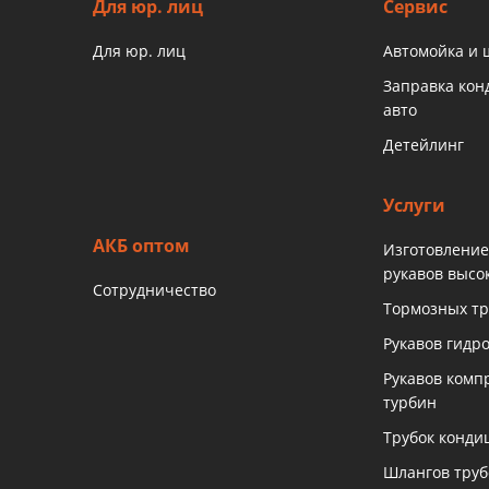
Для юр. лиц
Сервис
Для юр. лиц
Автомойка и
Заправка ко
авто
Детейлинг
Услуги
АКБ оптом
Изготовление
рукавов высо
Сотрудничество
Тормозных тр
Рукавов гидр
Рукавов комп
турбин
Трубок конди
Шлангов тру