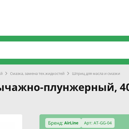
ый
Смазка, замена тех.жидкостей
Шприц для масла и смазки
ычажно-плунжерный, 4
Бренд:
AirLine
Арт: AT-GG-04