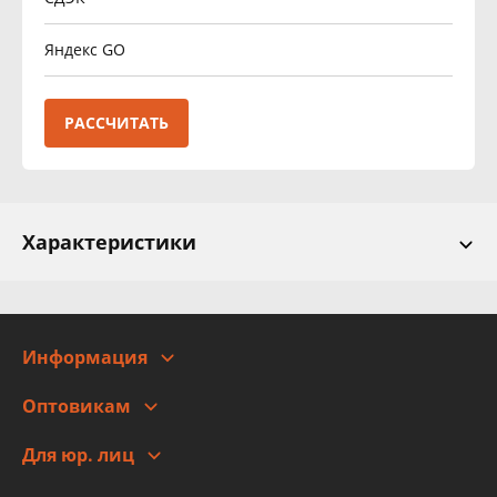
Яндекс GO
РАССЧИТАТЬ
Характеристики
Информация
О компании
Оптовикам
Адреса
Сотрудничество
Новости
Для юр. лиц
Для юр. лиц
Автоблог