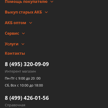
Помощь покупателю
Правовая информация
Что с моим заказом
Выкуп старых АКБ
Оплата
Стоимость
Гарантии и возврат
АКБ оптом
Сотрудничество
Скидки
Сервис
Автомойка и шиномонтаж
Услуги
Заправка кондиционера авто
Изготовление и ремонт рукавов
Контакты
Детейлинг
высокого давления
Тормозных трубок
8 (495) 320-09-09
Рукавов гидроусилителей
Интерент магазин
Рукавов компрессоров и турбин
Пн-Пт с 9:00 до 20 :00
Трубок кондиционеров
Сб, Вск с 10:00 до 18:00
Шлангов трубок КПП АКПП
8 (499) 426-01-56
Развертка пайка медных стальных
Справочная
алюминиевых трубок и штуцеров