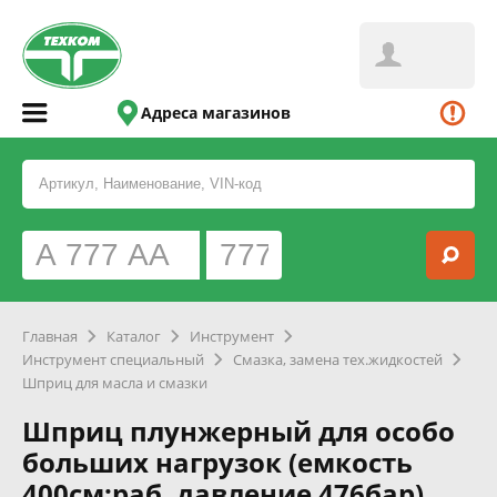
Адреса магазинов
Главная
Каталог
Инструмент
Инструмент специальный
Смазка, замена тех.жидкостей
Шприц для масла и смазки
Шприц плунжерный для особо
больших нагрузок (емкость
400см;раб. давление 476бар)