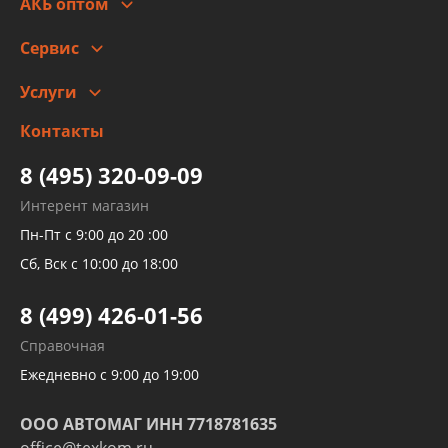
Гарантии и возврат
АКБ оптом
Сотрудничество
Скидки
Сервис
Автомойка и шиномонтаж
Услуги
Заправка кондиционера авто
Изготовление и ремонт рукавов
Контакты
Детейлинг
высокого давления
Тормозных трубок
8 (495) 320-09-09
Рукавов гидроусилителей
Интерент магазин
Рукавов компрессоров и турбин
Пн-Пт с 9:00 до 20 :00
Трубок кондиционеров
Сб, Вск с 10:00 до 18:00
Шлангов трубок КПП АКПП
8 (499) 426-01-56
Развертка пайка медных стальных
Справочная
алюминиевых трубок и штуцеров
Ежедневно с 9:00 до 19:00
ООО АВТОМАГ ИНН 7718781635