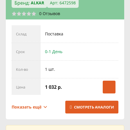
Бренд:
ALKAR
Арт: 6472598
0 Отзывов
Поставка
Склад
0-1 День
Срок
1 шт.
Кол-во
1 032 р.
Цена
Поставка
Склад
Показать ещё
СМОТРЕТЬ АНАЛОГИ
1 День
Срок