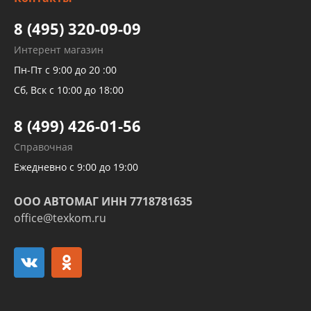
высокого давления
Тормозных трубок
8 (495) 320-09-09
Рукавов гидроусилителей
Интерент магазин
Рукавов компрессоров и турбин
Пн-Пт с 9:00 до 20 :00
Трубок кондиционеров
Сб, Вск с 10:00 до 18:00
Шлангов трубок КПП АКПП
8 (499) 426-01-56
Развертка пайка медных стальных
Справочная
алюминиевых трубок и штуцеров
Ежедневно с 9:00 до 19:00
ООО АВТОМАГ ИНН 7718781635
office@texkom.ru