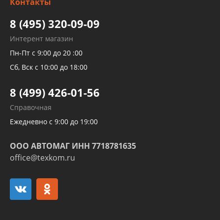
Контакты
Детейлинг
высокого давления
Тормозных трубок
8 (495) 320-09-09
Рукавов гидроусилителей
Интерент магазин
Рукавов компрессоров и турбин
Пн-Пт с 9:00 до 20 :00
Трубок кондиционеров
Сб, Вск с 10:00 до 18:00
Шлангов трубок КПП АКПП
8 (499) 426-01-56
Развертка пайка медных стальных
Справочная
алюминиевых трубок и штуцеров
Ежедневно с 9:00 до 19:00
ООО АВТОМАГ ИНН 7718781635
office@texkom.ru