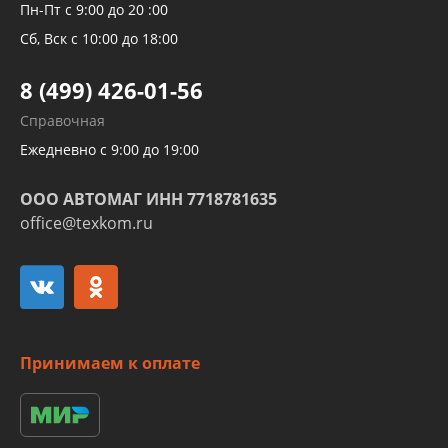
Рукавов компрессоров и турбин
Пн-Пт с 9:00 до 20 :00
Трубок кондиционеров
Сб, Вск с 10:00 до 18:00
Шлангов трубок КПП АКПП
8 (499) 426-01-56
Развертка пайка медных стальных
Справочная
алюминиевых трубок и штуцеров
Ежедневно с 9:00 до 19:00
ООО АВТОМАГ ИНН 7718781635
office@texkom.ru
Принимаем к оплате