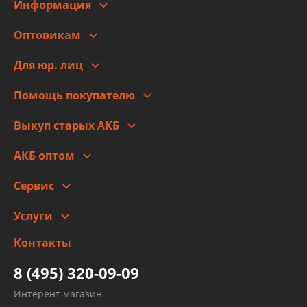
Информация
О компании
Оптовикам
Адреса
Сотрудничество
Новости
Для юр. лиц
Для юр. лиц
Автоблог
Помощь покупателю
Правовая информация
Что с моим заказом
Выкуп старых АКБ
Оплата
Стоимость
Гарантии и возврат
АКБ оптом
Сотрудничество
Скидки
Сервис
Автомойка и шиномонтаж
Услуги
Заправка кондиционера авто
Изготовление и ремонт рукавов
Контакты
Детейлинг
высокого давления
Тормозных трубок
8 (495) 320-09-09
Рукавов гидроусилителей
Интерент магазин