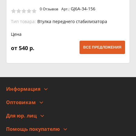
GJ6A-34-156
0 Отзывов
Арт.:
Тип товара:
Втулка переднего стабилизатора
Цена
от 540 р.
ВСЕ ПРЕДЛОЖЕНИЯ
Информация
О компании
Оптовикам
Адреса
Сотрудничество
Новости
Для юр. лиц
Для юр. лиц
Автоблог
Помощь покупателю
Правовая информация
Что с моим заказом