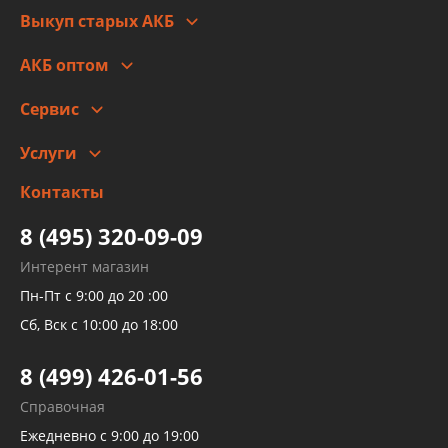
Выкуп старых АКБ
Оплата
Стоимость
Гарантии и возврат
АКБ оптом
Сотрудничество
Скидки
Сервис
Автомойка и шиномонтаж
Услуги
Заправка кондиционера авто
Изготовление и ремонт рукавов
Контакты
Детейлинг
высокого давления
Тормозных трубок
8 (495) 320-09-09
Рукавов гидроусилителей
Интерент магазин
Рукавов компрессоров и турбин
Пн-Пт с 9:00 до 20 :00
Трубок кондиционеров
Сб, Вск с 10:00 до 18:00
Шлангов трубок КПП АКПП
8 (499) 426-01-56
Развертка пайка медных стальных
Справочная
алюминиевых трубок и штуцеров
Ежедневно с 9:00 до 19:00