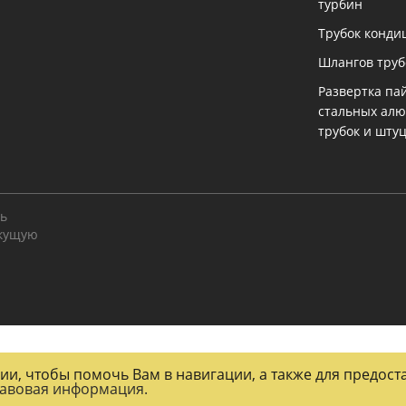
турбин
Трубок конди
Шлангов тру
Развертка па
стальных ал
трубок и шту
ть
екущую
огии, чтобы помочь Вам в навигации, а также для предос
авовая информация.