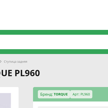
Ступица задняя
UE PL960
Бренд:
TORQUE
Арт: PL960