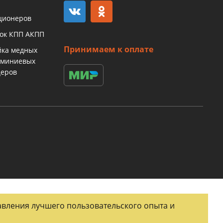
ционеров
бок КПП АКПП
Принимаем к оплате
йка медных
юминиевых
церов
тавления лучшего пользовательского опыта и