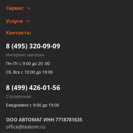
Сотрудничество
Скидки
Сервис
Автомойка и шиномонтаж
Услуги
Заправка кондиционера авто
Изготовление и ремонт рукавов
Контакты
Детейлинг
высокого давления
Тормозных трубок
8 (495) 320-09-09
Рукавов гидроусилителей
Интерент магазин
Рукавов компрессоров и турбин
Пн-Пт с 9:00 до 20 :00
Трубок кондиционеров
Сб, Вск с 10:00 до 18:00
Шлангов трубок КПП АКПП
8 (499) 426-01-56
Развертка пайка медных стальных
Справочная
алюминиевых трубок и штуцеров
Ежедневно с 9:00 до 19:00
ООО АВТОМАГ ИНН 7718781635
office@texkom.ru