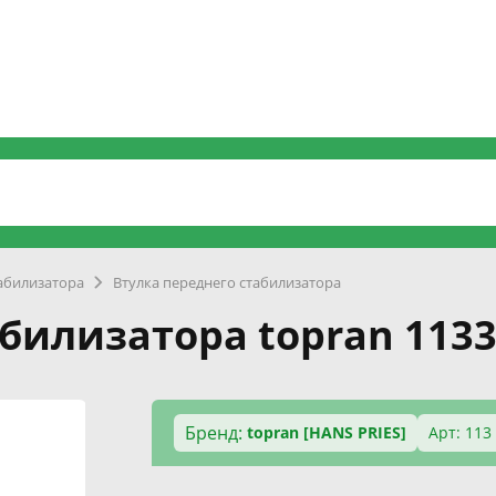
табилизатора
Втулка переднего стабилизатора
абилизатора topran 113
Бренд:
topran [HANS PRIES]
Арт: 113