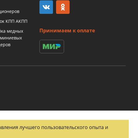
ционеров
бок КПП АКПП
Принимаем к оплате
йка медных
юминиевых
церов
тавления лучшего пользовательского опыта и