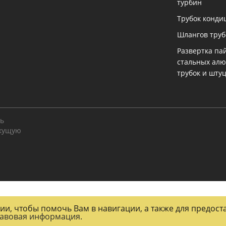
турбин
Трубок конди
Шлангов тру
Развертка па
стальных ал
трубок и шту
ть
екущую
огии, чтобы помочь Вам в навигации, а также для предос
авовая информация.