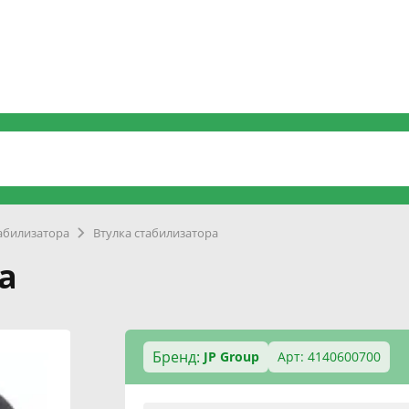
табилизатора
Втулка стабилизатора
а
Бренд:
JP Group
Арт: 4140600700