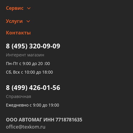
Сотрудничество
Скидки
Сервис
Автомойка и шиномонтаж
Услуги
Заправка кондиционера авто
Изготовление и ремонт рукавов
Контакты
Детейлинг
высокого давления
Тормозных трубок
8 (495) 320-09-09
Рукавов гидроусилителей
Интерент магазин
Рукавов компрессоров и турбин
Пн-Пт с 9:00 до 20 :00
Трубок кондиционеров
Сб, Вск с 10:00 до 18:00
Шлангов трубок КПП АКПП
8 (499) 426-01-56
Развертка пайка медных стальных
Справочная
алюминиевых трубок и штуцеров
Ежедневно с 9:00 до 19:00
ООО АВТОМАГ ИНН 7718781635
office@texkom.ru