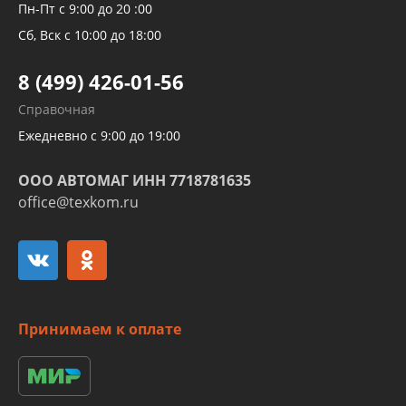
Рукавов компрессоров и турбин
Пн-Пт с 9:00 до 20 :00
Трубок кондиционеров
Сб, Вск с 10:00 до 18:00
Шлангов трубок КПП АКПП
8 (499) 426-01-56
Развертка пайка медных стальных
Справочная
алюминиевых трубок и штуцеров
Ежедневно с 9:00 до 19:00
ООО АВТОМАГ ИНН 7718781635
office@texkom.ru
Принимаем к оплате