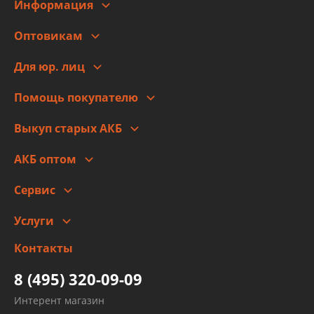
Информация
О компании
Оптовикам
Адреса
Сотрудничество
Новости
Для юр. лиц
Для юр. лиц
Автоблог
Помощь покупателю
Правовая информация
Что с моим заказом
Выкуп старых АКБ
Оплата
Стоимость
Гарантии и возврат
АКБ оптом
Сотрудничество
Скидки
Сервис
Автомойка и шиномонтаж
Услуги
Заправка кондиционера авто
Изготовление и ремонт рукавов
Контакты
Детейлинг
высокого давления
Тормозных трубок
8 (495) 320-09-09
Рукавов гидроусилителей
Интерент магазин