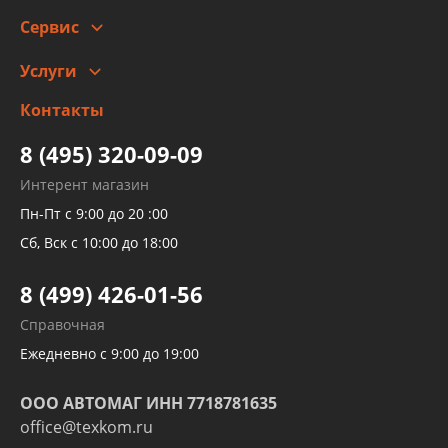
Сотрудничество
Скидки
Сервис
Автомойка и шиномонтаж
Услуги
Заправка кондиционера авто
Изготовление и ремонт рукавов
Контакты
Детейлинг
высокого давления
Тормозных трубок
8 (495) 320-09-09
Рукавов гидроусилителей
Интерент магазин
Рукавов компрессоров и турбин
Пн-Пт с 9:00 до 20 :00
Трубок кондиционеров
Сб, Вск с 10:00 до 18:00
Шлангов трубок КПП АКПП
8 (499) 426-01-56
Развертка пайка медных стальных
Справочная
алюминиевых трубок и штуцеров
Ежедневно с 9:00 до 19:00
ООО АВТОМАГ ИНН 7718781635
office@texkom.ru