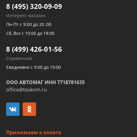
Тормозных трубок
8 (495) 320-09-09
Рукавов гидроусилителей
Интерент магазин
Рукавов компрессоров и турбин
Пн-Пт с 9:00 до 20 :00
Трубок кондиционеров
Сб, Вск с 10:00 до 18:00
Шлангов трубок КПП АКПП
8 (499) 426-01-56
Развертка пайка медных стальных
Справочная
алюминиевых трубок и штуцеров
Ежедневно с 9:00 до 19:00
ООО АВТОМАГ ИНН 7718781635
office@texkom.ru
Принимаем к оплате