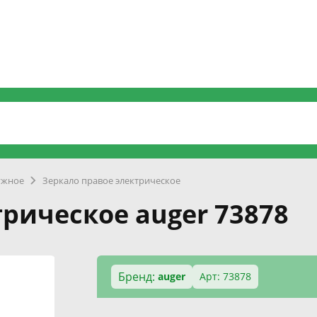
ужное
Зеркало правое электрическое
рическое auger 73878
Бренд:
auger
Арт: 73878