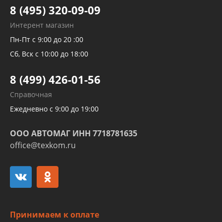
Тормозных трубок
8 (495) 320-09-09
Рукавов гидроусилителей
Интерент магазин
Рукавов компрессоров и турбин
Пн-Пт с 9:00 до 20 :00
Трубок кондиционеров
Сб, Вск с 10:00 до 18:00
Шлангов трубок КПП АКПП
8 (499) 426-01-56
Развертка пайка медных стальных
Справочная
алюминиевых трубок и штуцеров
Ежедневно с 9:00 до 19:00
ООО АВТОМАГ ИНН 7718781635
office@texkom.ru
Принимаем к оплате