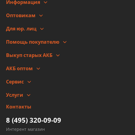
Информация
О компании
Оптовикам
Адреса
Сотрудничество
Новости
Для юр. лиц
Для юр. лиц
Автоблог
Помощь покупателю
Правовая информация
Что с моим заказом
Выкуп старых АКБ
Оплата
Стоимость
Гарантии и возврат
АКБ оптом
Сотрудничество
Скидки
Сервис
Автомойка и шиномонтаж
Услуги
Заправка кондиционера авто
Изготовление и ремонт рукавов
Контакты
Детейлинг
высокого давления
Тормозных трубок
8 (495) 320-09-09
Рукавов гидроусилителей
Интерент магазин