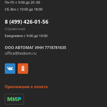
Рукавов компрессоров и турбин
Пн-Пт с 9:00 до 20 :00
Трубок кондиционеров
Сб, Вск с 10:00 до 18:00
Шлангов трубок КПП АКПП
8 (499) 426-01-56
Развертка пайка медных стальных
Справочная
алюминиевых трубок и штуцеров
Ежедневно с 9:00 до 19:00
ООО АВТОМАГ ИНН 7718781635
office@texkom.ru
Принимаем к оплате