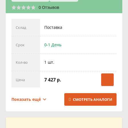
0 Отзывов
Поставка
Склад
0-1 День
Срок
1 шт.
Кол-во
7 427 р.
Цена
Поставка
Склад
Показать ещё
СМОТРЕТЬ АНАЛОГИ
1 День
Срок