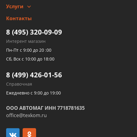
Услуги
Заправка кондиционера авто
Изготовление и ремонт рукавов
Контакты
Детейлинг
высокого давления
Тормозных трубок
8 (495) 320-09-09
Рукавов гидроусилителей
Интерент магазин
Рукавов компрессоров и турбин
Пн-Пт с 9:00 до 20 :00
Трубок кондиционеров
Сб, Вск с 10:00 до 18:00
Шлангов трубок КПП АКПП
8 (499) 426-01-56
Развертка пайка медных стальных
Справочная
алюминиевых трубок и штуцеров
Ежедневно с 9:00 до 19:00
ООО АВТОМАГ ИНН 7718781635
office@texkom.ru