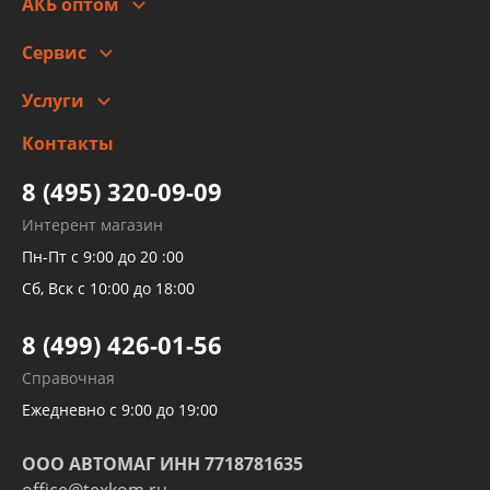
Гарантии и возврат
АКБ оптом
Сотрудничество
Скидки
Сервис
Автомойка и шиномонтаж
Услуги
Заправка кондиционера авто
Изготовление и ремонт рукавов
Контакты
Детейлинг
высокого давления
Тормозных трубок
8 (495) 320-09-09
Рукавов гидроусилителей
Интерент магазин
Рукавов компрессоров и турбин
Пн-Пт с 9:00 до 20 :00
Трубок кондиционеров
Сб, Вск с 10:00 до 18:00
Шлангов трубок КПП АКПП
8 (499) 426-01-56
Развертка пайка медных стальных
Справочная
алюминиевых трубок и штуцеров
Ежедневно с 9:00 до 19:00
ООО АВТОМАГ ИНН 7718781635