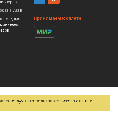
ционеров
бок КПП АКПП
Принимаем к оплате
йка медных
юминиевых
церов
тавления лучшего пользовательского опыта и