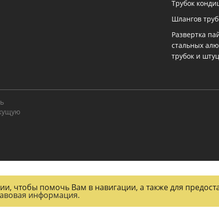
Трубок конди
Шлангов тру
Развертка па
стальных ал
трубок и шту
ть
екущую
огии, чтобы помочь Вам в навигации, а также для предос
авовая информация.