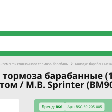
Элементы стояночного тормоза, барабаны
Колодки барабанные К
 тормоза барабанные (
м / M.B. Sprinter (BM9
Бренд:
BSG
Арт: BSG 60-205-005