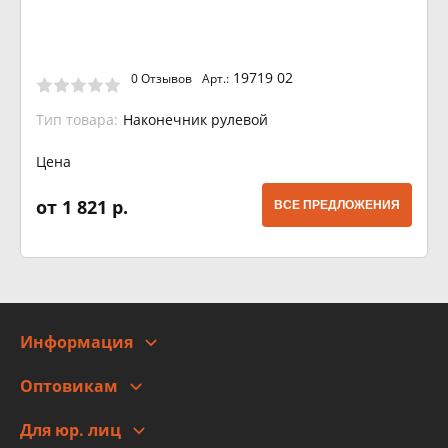
19719 02
0 Отзывов
Арт.:
Тип товара:
Наконечник рулевой
Цена
от 1 821 р.
ВСЕ ПРЕДЛОЖЕНИЯ
Информация
О компании
Оптовикам
Адреса
Сотрудничество
Новости
Для юр. лиц