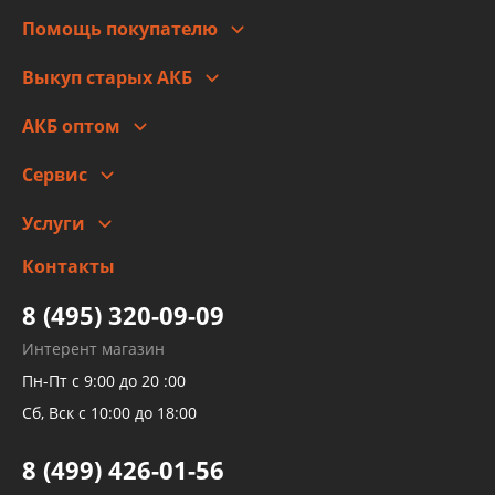
Для юр. лиц
Автоблог
Помощь покупателю
Правовая информация
Что с моим заказом
Выкуп старых АКБ
Оплата
Стоимость
Гарантии и возврат
АКБ оптом
Сотрудничество
Скидки
Сервис
Автомойка и шиномонтаж
Услуги
Заправка кондиционера авто
Изготовление и ремонт рукавов
Контакты
Детейлинг
высокого давления
Тормозных трубок
8 (495) 320-09-09
Рукавов гидроусилителей
Интерент магазин
Рукавов компрессоров и турбин
Пн-Пт с 9:00 до 20 :00
Трубок кондиционеров
Сб, Вск с 10:00 до 18:00
Шлангов трубок КПП АКПП
8 (499) 426-01-56
Развертка пайка медных стальных