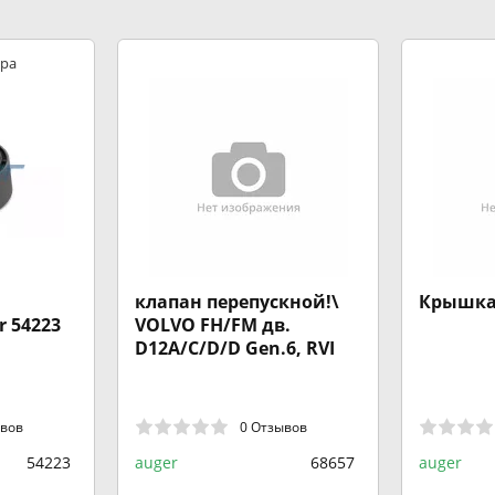
ира
клапан перепускной!\
Крышка
r 54223
VOLVO FH/FM дв.
D12A/C/D/D Gen.6, RVI
ывов
0 Отзывов
54223
auger
68657
auger