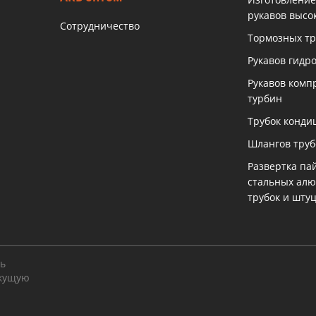
рукавов высо
Сотрудничество
Тормозных тр
Рукавов гидр
Рукавов комп
турбин
Трубок конди
Шлангов тру
Развертка па
стальных ал
трубок и шту
ть
екущую