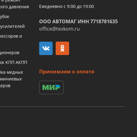
Ежедневно с 9:00 до 19:00
кого давления
убок
ООО АВТОМАГ ИНН 7718781635
оусилителей
office@texkom.ru
рессоров и
ционеров
бок КПП АКПП
Принимаем к оплате
йка медных
юминиевых
церов