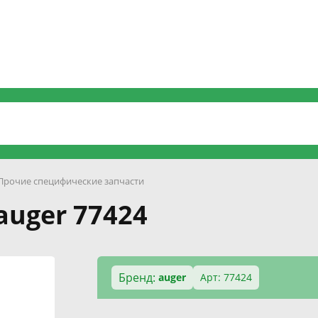
Прочие специфические запчасти
auger 77424
Бренд:
auger
Арт: 77424