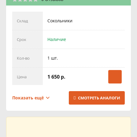
Сокольники
Склад
Наличие
Срок
1 шт.
Кол-во
1 650 р.
Цена
Поставка
Склад
Показать ещё
СМОТРЕТЬ АНАЛОГИ
0-1 День
Срок
2 шт.
Кол-во