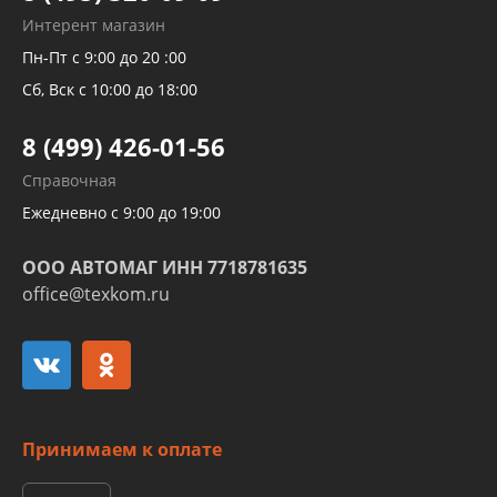
Рукавов гидроусилителей
Интерент магазин
Рукавов компрессоров и турбин
Пн-Пт с 9:00 до 20 :00
Трубок кондиционеров
Сб, Вск с 10:00 до 18:00
Шлангов трубок КПП АКПП
8 (499) 426-01-56
Развертка пайка медных стальных
Справочная
алюминиевых трубок и штуцеров
Ежедневно с 9:00 до 19:00
ООО АВТОМАГ ИНН 7718781635
office@texkom.ru
Принимаем к оплате