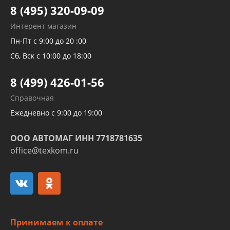
Тормозных трубок
8 (495) 320-09-09
Рукавов гидроусилителей
Интерент магазин
Рукавов компрессоров и турбин
Пн-Пт с 9:00 до 20 :00
Трубок кондиционеров
Сб, Вск с 10:00 до 18:00
Шлангов трубок КПП АКПП
8 (499) 426-01-56
Развертка пайка медных стальных
Справочная
алюминиевых трубок и штуцеров
Ежедневно с 9:00 до 19:00
ООО АВТОМАГ ИНН 7718781635
office@texkom.ru
Принимаем к оплате